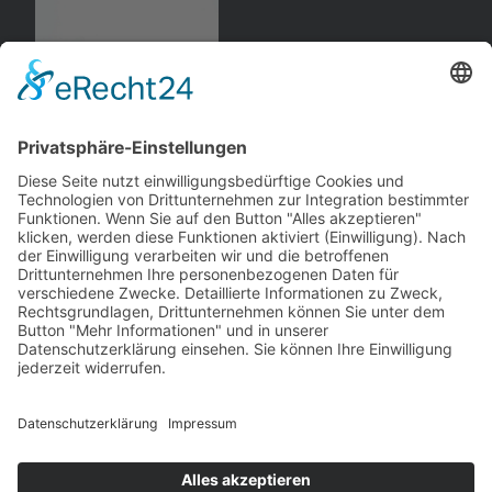
Opel
keine
, Cabrio-
Limousine
– kein Hersteller
andere Webseiten
Modellautos: Non-Opel
Modellautos: Forum
andere.hahlmodelle.de
opelmodellforum.de
Job: Werbeagentur
Privat: Fotografie
double-a-design.de
hahlfoto.de