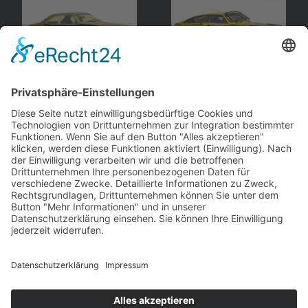
Opel
Commodore B
,
Opel
Kadett C
, Coupé
Coupé
Arena
Arena
andere Webseiten
Modellautos: Non-Opel
Modellautos: Forum
andere.hahlmodelle.de
opelmodellforum.de
Job: Werbeagentur
Privat: Fotografie
double-a-design.de
hahlfoto.de