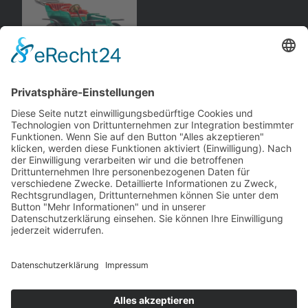
Opel
Motorwagen 9 PS
,
Tonneau
Gama
andere Webseiten
Modellautos: Non-Opel
Modellautos: Forum
andere.hahlmodelle.de
opelmodellforum.de
Job: Werbeagentur
Privat: Fotografie
double-a-design.de
hahlfoto.de