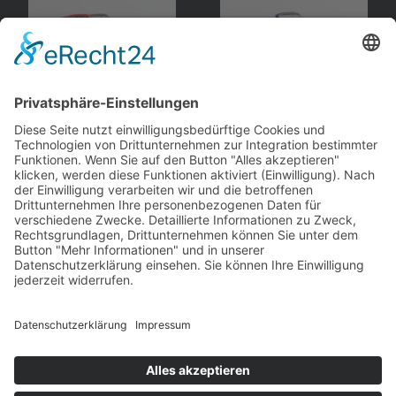
Opel
GT
, Targa
Opel
GT
, Cabriolet
Vitesse
Vitesse
andere Webseiten
Modellautos: Non-Opel
Modellautos: Forum
andere.hahlmodelle.de
opelmodellforum.de
Job: Werbeagentur
Privat: Fotografie
double-a-design.de
hahlfoto.de