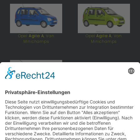
Opel
Agila A
, Van
Opel
Agila A
, Van
Minichamps
Minichamps
Opel
Agila A
, Van
Minichamps
andere Webseiten
Modellautos: Non-Opel
Modellautos: Forum