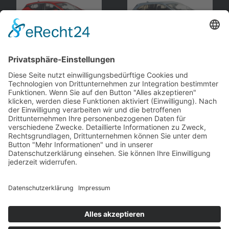
Opel
Astra K
, Limousine
Opel
Astra K
, Kombi
iScale
iScale
andere Webseiten
Modellautos: Non-Opel
Modellautos: Forum
andere.hahlmodelle.de
opelmodellforum.de
Job: Werbeagentur
Privat: Fotografie
double-a-design.de
hahlfoto.de