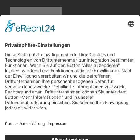
Opel
Manta B
, Coupé
Ixo
andere Webseiten
Modellautos: Non-Opel
Modellautos: Forum
andere.hahlmodelle.de
opelmodellforum.de
Job: Werbeagentur
Privat: Fotografie
double-a-design.de
hahlfoto.de