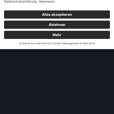
vorherige
1
2
3
4
5
6
nächste
andere Webseiten
Modellautos: Non-Opel
Modellautos: Forum