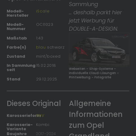
Sammlung
Modell-
iScale
… deshalb parkt hier
Hersteller
jetzt Werbung für
Modell-
OC11023
DOUBLE-A-DESIGN.
Nummer
Maßstab
1:43
Farbe(n)
blau
schwarz
Zustand
mint/boxed
In Sammlung
15.02.2018
Webseiten – Shop-Systeme –
seit
individuelle Cloud-Lösungen –
Printwerbung – Fotografie
Stand
29.12.2025
Dieses Original
Allgemeine
Informationen
Karosserieform
SUV
zum Opel
Karosserie-
Kombi
Variante
Baujahre
2017
–
2024