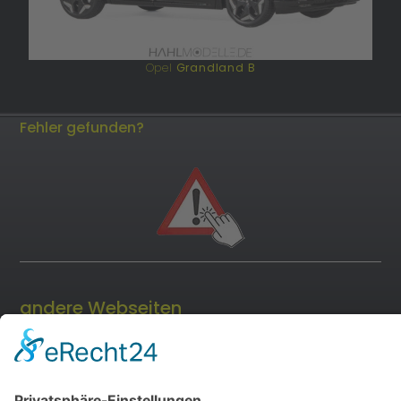
Opel
Grandland B
Fehler gefunden?
andere Webseiten
Modellautos: Non-Opel
Modellautos: Forum
andere.hahlmodelle.de
opelmodellforum.de