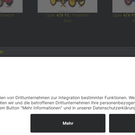
Phaeton
Opel
4/8 PS
, Phaeton
Opel
4/8 P
Ziss
en
Opel
Modellautos: Forum
Job: Werbeagentur
e.de
opelmodellforum.de
double-a-design.de
reihe F | 2000–2026 | Konzept, Programmierung und Desi