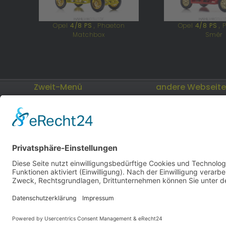
Opel
4/8 PS
, Phaeton
Opel
4/8 PS
, 
Matchbox
Smĕr
Zweit-Menü
andere Webseit
Impressum
Modellautos: Non-
andere.hahlmodell
Datenschutz
Cookies
hahlmodelle.de | Bau