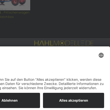
S
, Pritschenwagen
Matchbox
Privat: Fotografie
hahlfoto.de
gn:
DOUBLE-A-DESIGN