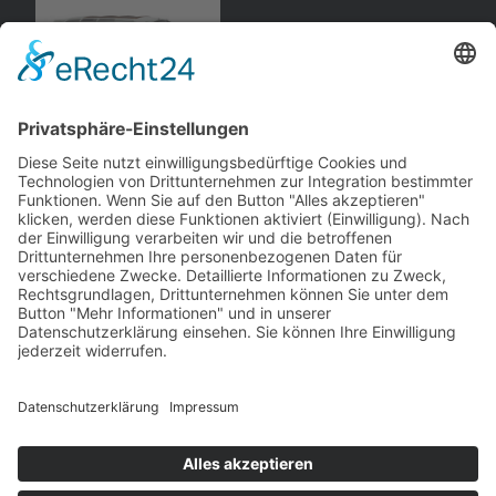
Opel
Blitz 2,5 to
, Bus
AutoCult
andere Webseiten
Modellautos: Non-Opel
Modellautos: Forum
andere.hahlmodelle.de
opelmodellforum.de
Job: Werbeagentur
Privat: Fotografie
double-a-design.de
hahlfoto.de