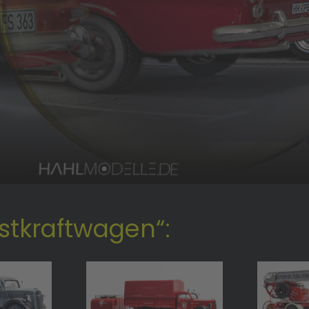
astkraftwagen“: