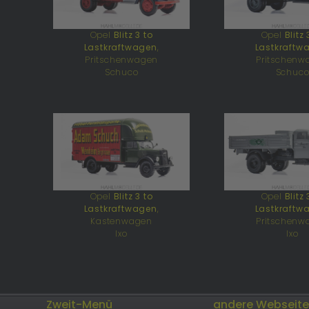
Opel
Blitz 3 to
Opel
Blitz 
Lastkraftwagen
,
Lastkraftw
Pritschenwagen
Pritschenw
Schuco
Schuc
Opel
Blitz 3 to
Opel
Blitz 
Lastkraftwagen
,
Lastkraftw
Kastenwagen
Pritschenw
Ixo
Ixo
Zweit-Menü
andere Webseit