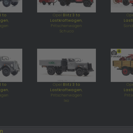
3 to
Opel
Blitz 3 to
Op
agen
,
Lastkraftwagen
,
Last
agen
Pritschenwagen
Sond
o
Schuco
3 to
Opel
Blitz 3 to
Op
agen
,
Lastkraftwagen
,
Last
agen
Pritschenwagen
Pri
Ixo
en