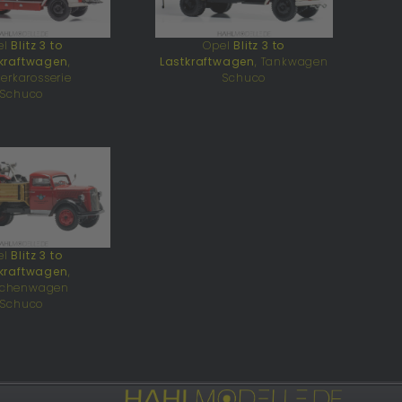
el
Blitz 3 to
Opel
Blitz 3 to
kraftwagen
,
Lastkraftwagen
, Tankwagen
erkarosserie
Schuco
Schuco
el
Blitz 3 to
kraftwagen
,
tschenwagen
Schuco