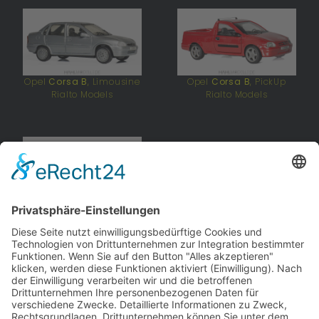
Opel
Corsa B
, Limousine
Opel
Corsa B
, PickUp
Rialto Models
Rialto Models
Opel
Corsa B
, Kombi
DXZJ
andere Webseiten
Modellautos: Non-Opel
Modellautos: Forum