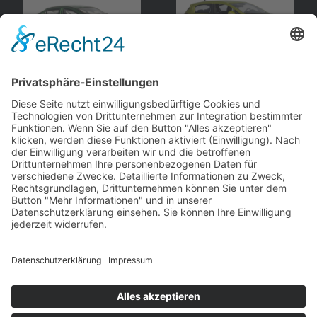
Opel
Astra G
, Limousine
Opel
Corsa D
, Limousine
Schuco
Norev
andere Webseiten
Modellautos: Non-Opel
Modellautos: Forum
andere.hahlmodelle.de
opelmodellforum.de
Job: Werbeagentur
Privat: Fotografie
double-a-design.de
hahlfoto.de