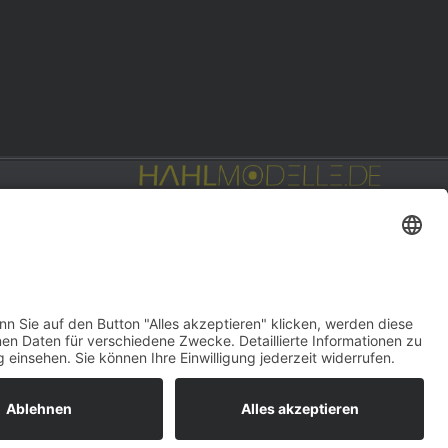
Privat: Fotografie
hahlfoto.de
gn:
DOUBLE-A-DESIGN