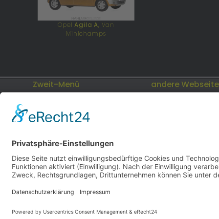
Opel
Agila A
, Van
Minichamps
Zweit-Menü
andere Webseit
Impressum
Modellautos: Non-
andere.hahlmodell
Datenschutz
Cookies
hahlmodelle.de | Bau