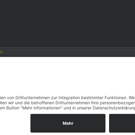
en
Opel
Modellautos: Forum
Job: Werbeagentur
e.de
opelmodellforum.de
double-a-design.de
reihe F | 2000–2026 | Konzept, Programmierung und Desi