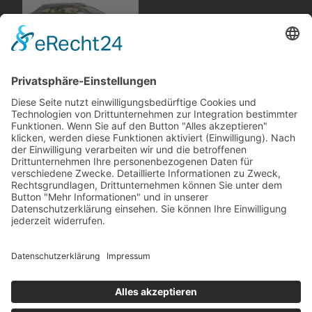
Opel
Antara GTC
, SUV
Norev
andere Webseiten
Modellautos: Non-Opel
Modellautos: Forum
andere.hahlmodelle.de
opelmodellforum.de
Job: Werbeagentur
Privat: Fotografie
double-a-design.de
hahlfoto.de