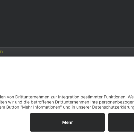
en
Opel
Modellautos: Forum
Job: Werbeagentur
e.de
opelmodellforum.de
double-a-design.de
reihe F | 2000–2026 | Konzept, Programmierung und Desi