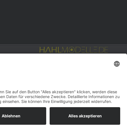
Privat: Fotografie
hahlfoto.de
gn:
DOUBLE-A-DESIGN