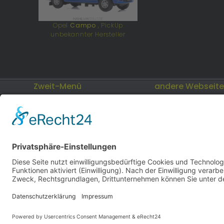
Opel
Campo
, PickUp
unbekannter Hersteller
Zweit-Menü
andere Webseit
Impressum
Modellautos: Non-
andere.hahlmodell
Datenschutz
Cookies
hahlmodelle.de | Bau