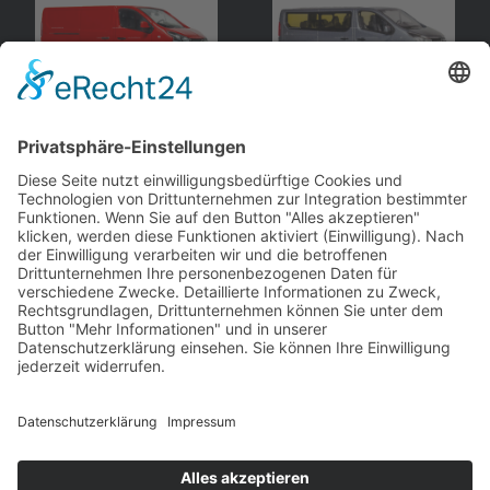
Opel
Vivaro B
,
Opel
Vivaro B
, Bus
Kastenwagen
Norev
iScale
andere Webseiten
Modellautos: Non-Opel
Modellautos: Forum
andere.hahlmodelle.de
opelmodellforum.de
Job: Werbeagentur
Privat: Fotografie
double-a-design.de
hahlfoto.de