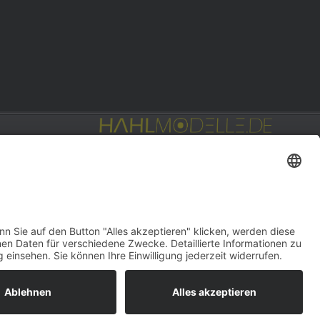
Privat: Fotografie
hahlfoto.de
gn:
DOUBLE-A-DESIGN