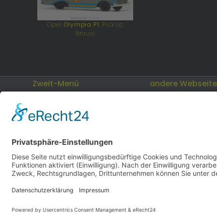
Opel
Olympia P1
, PickUp
Brausi
Zweit-Menü
andere Webseit
Impressum
Modellautos: Non-
andere.hahlmodell
Datenschutz
Cookies
hahlmodelle.de | Bau