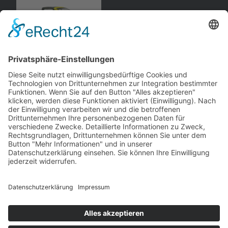
Opel
Kadett D
, Cabriolet
Ixo
andere Webseiten
Modellautos: Non-Opel
Modellautos: Forum
andere.hahlmodelle.de
opelmodellforum.de
Job: Werbeagentur
Privat: Fotografie
double-a-design.de
hahlfoto.de