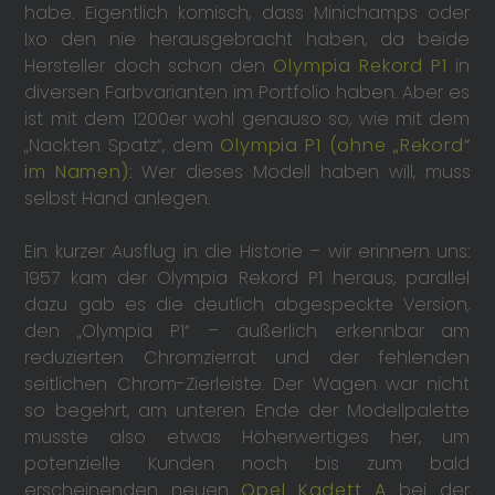
habe. Eigentlich komisch, dass Minichamps oder
Ixo den nie herausgebracht haben, da beide
Hersteller doch schon den
Olympia Rekord P1
in
diversen Farbvarianten im Portfolio haben. Aber es
ist mit dem 1200er wohl genauso so, wie mit dem
„Nackten Spatz“, dem
Olympia P1 (ohne „Rekord“
im Namen)
: Wer dieses Modell haben will, muss
selbst Hand anlegen.
Ein kurzer Ausflug in die Historie – wir erinnern uns:
1957 kam der Olympia Rekord P1 heraus, parallel
dazu gab es die deutlich abgespeckte Version,
den „Olympia P1“ – äußerlich erkennbar am
reduzierten Chromzierrat und der fehlenden
seitlichen Chrom-Zierleiste. Der Wagen war nicht
so begehrt, am unteren Ende der Modellpalette
musste also etwas Höherwertiges her, um
potenzielle Kunden noch bis zum bald
erscheinenden neuen
Opel Kadett A
bei der