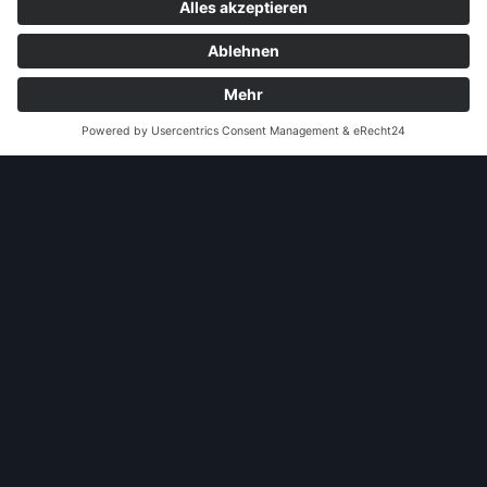
Opel Ascona B Cabriolet (Waßmeier)
Umbau einer Limousine in ein Cabriolet
andere Webseiten
Modellautos: Non-Opel
Modellautos: Forum
andere.hahlmodelle.de
opelmodellforum.de
Job: Werbeagentur
Privat: Fotografie