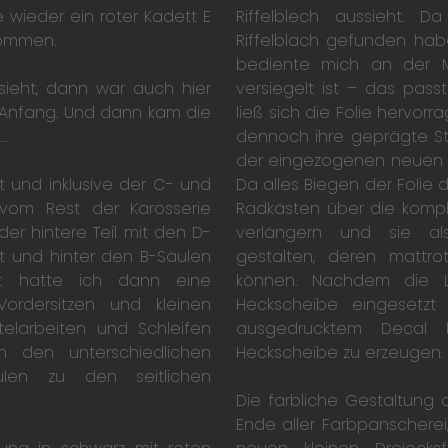
wieder ein roter Kadett E
Riffelblech aussieht. Da
nommen.
Riffelblach gefunden hab
bediente mich an der Me
sieht, dann war auch hier
versiegelt ist – das pas
r Anfang. Und dann kam die
ließ sich die Folie hervor
…
dennoch ihre geprägte Str
der eingezogenen neuen 
 und inklusive der C- und
Da alles Biegen der Folie 
 vom Rest der Karosserie
Radkästen über die komple
r hintere Teil mit den D-
verlängern und sie al
 und hinter den B-Säulen
gestalten, deren mattro
it hatte ich dann eine
können. Nachdem die La
ordersitzen und kleinen
Heckscheibe eingesetzt 
telarbeiten und Schleifen
ausgedrucktem Decal b
n den unterschiedlichen
Heckscheibe zu erzeugen.
len zu den seitlichen
Die farbliche Gestaltung
Ende aller Farbpanscherei