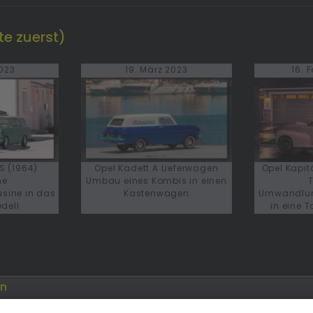
e zuerst)
2023
19. März 2023
16. 
S (1964)
Opel Kadett A Lieferwagen
Opel Kapit
ne
Umbau eines Kombis in einen
sine in das
Kastenwagen
Umwandlun
odell
in eine 
en