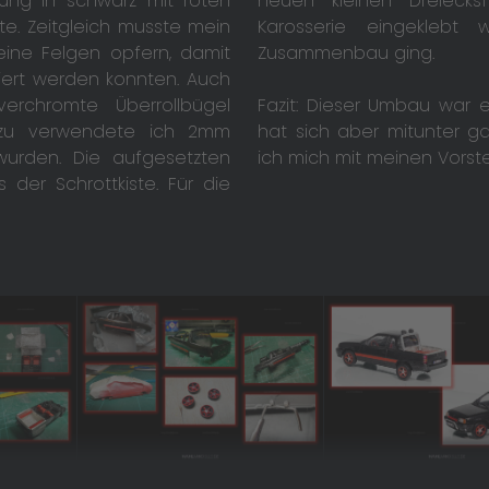
rung in schwarz mit roten
neuen kleinen Dreiecks
te. Zeitgleich musste mein
Karosserie eingekleb
eine Felgen opfern, damit
Zusammenbau ging.
iert werden konnten. Auch
erchromte Überrollbügel
Fazit: Dieser Umbau war 
Dazu verwendete ich 2mm
hat sich aber mitunter ga
urden. Die aufgesetzten
ich mich mit meinen Vorst
der Schrottkiste. Für die