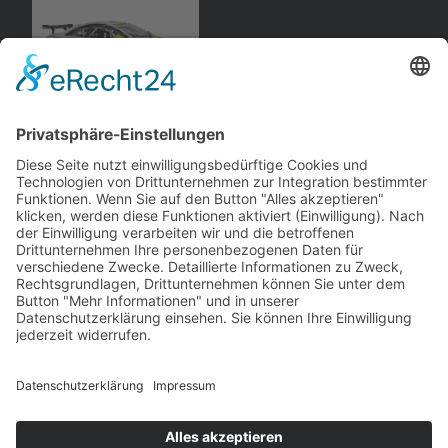
Opel
Astra G
, Silhouette-
Fahrzeug
Minichamps
andere Webseiten
Modellautos: Non-Opel
Modellautos: Forum
andere.hahlmodelle.de
opelmodellforum.de
Job: Werbeagentur
Privat: Fotografie
double-a-design.de
hahlfoto.de