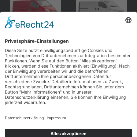
Opel
Vivaro A
,
Opel
Vivaro A
,
Kastenwagen
Kastenwagen
Minichamps
Minichamps
andere Webseiten
Modellautos: Non-Opel
Modellautos: Forum
andere.hahlmodelle.de
opelmodellforum.de
Job: Werbeagentur
Privat: Fotografie
double-a-design.de
hahlfoto.de