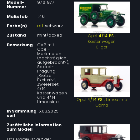
Modell-
976 977
Nummer
Maßstab
1:46
Farbe(n)
rot
schwarz
Zustand
mint/boxed
Opel
4/14 PS
,
Kastenwagen
Bemerkung
OVP mit
Eligor
Opel-
Merkmalen
(nachträglich
aufgebracht?),
Sockel-
Prägung
„Rietze
Exclusiv“,
Zweierset
4/14
Kastenwagen
und 4/14
Opel
4/14 PS
, Limousine
Limousine
Gama
In Sammlung
15.03.2025
seit
Zusätzliche Information
zum Modell
Das Modell ist auf der