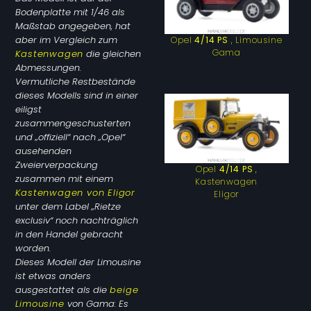
Bodenplatte mit 1/46 als
Maßstab angegeben, hat
aber im Vergleich zum
Opel
4/14 PS
, Limousine
Gama
Kastenwagen
die gleichen
Abmessungen.
Vermutliche Restbestände
dieses Modells sind in einer
eiligst
zusammengeschusterten
und „offiziell“ nach „Opel“
ausehenden
Zweierverpackung
Opel
4/14 PS
,
zusammen mit einem
Kastenwagen
Kastenwagen von Eligor
Eligor
unter dem Label „Rietze
exclusiv“ noch nachträglich
in den Handel gebracht
worden.
Dieses Modell der Limousine
ist etwas anders
ausgestattet als die
beige
Limousine
von Gama: Es