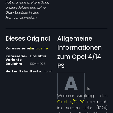
hat u. a. eine breitere Spur,
andere Felgen und keine
Glas-Einsätze in den
Frontscheinwerfern.
Dieses Original
Allgemeine
Informationen
Karosserieform
Limousine
zum Opel 4/14
Karosserie-
Dreisitzer
Variante
Baujahre
1924
–
1925
PS
Herkunftsland
Deutschland
A
ls
Weiterentwicklung des
Opel 4/12 PS
kam noch
im selben Jahr (1924)