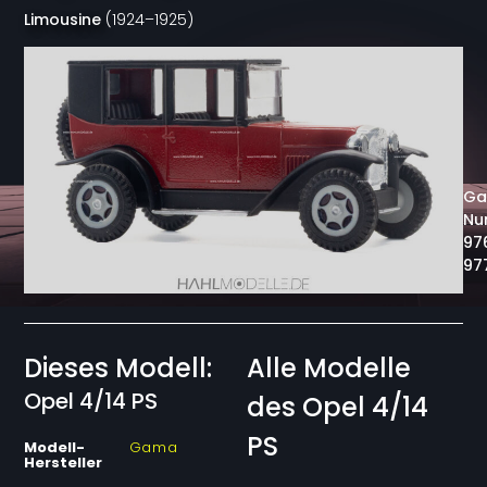
Limousine
(1924
–
1925)
G
Nu
97
97
Dieses Modell:
Alle Modelle
Opel 4/14 PS
des Opel 4/14
PS
Modell-
Gama
Hersteller