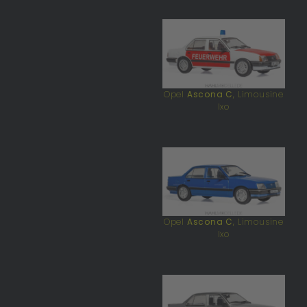
Opel
Ascona C
, Limousine
Ixo
Opel
Ascona C
, Limousine
Ixo