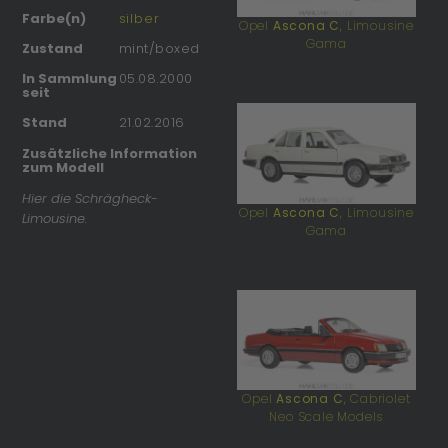
Farbe(n)
silber
Opel
Ascona C
, Limousine
Gama
Zustand
mint/boxed
In Sammlung
05.08.2000
seit
Stand
21.02.2016
Zusätzliche Information
zum Modell
Hier die Schrägheck-
Opel
Ascona C
, Limousine
Limousine.
Gama
Opel
Ascona C
, Cabriolet
Neo Scale Models