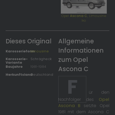
Opel
Ascona C
, Limousine
Ixo
Dieses Original
Allgemeine
Informationen
Karosserieform
Limousine
zum Opel
Karosserie-
Schrägheck
Variante
Baujahre
1981
–
1984
Ascona C
Herkunftsland
Deutschland
F
ür den
Nachfolger des
Opel
Ascona B
setzte Opel
1981 mit dem Ascona C