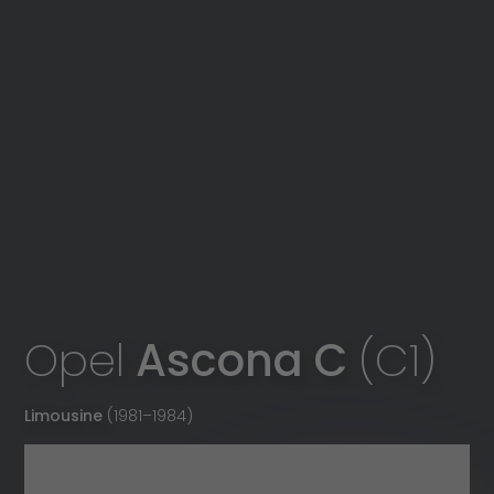
Opel
Ascona C
(C1)
Limousine
(1981
–
1984)