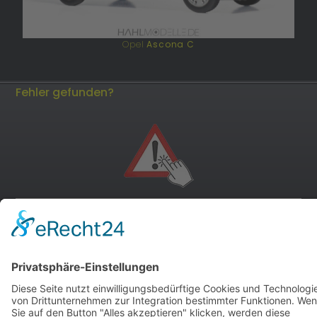
Opel
Ascona C
Fehler gefunden?
andere Webseiten
Modellautos: Non-Opel
Modellautos: Forum
andere.hahlmodelle.de
opelmodellforum.de