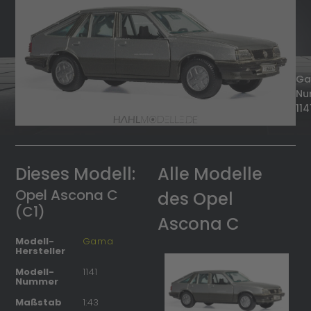
G
Nu
114
Dieses Modell:
Alle Modelle
Opel Ascona C
des Opel
(C1)
Ascona C
Modell-
Gama
Hersteller
Modell-
1141
Nummer
Maßstab
1:43