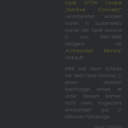
Opel GT/W Coupé
„Genève Concept“
verantwortet worden
waren. In Südamerika
wurde der Opel Ascona
C von 1982–1986
übrigens als
↗„
Chevrolet Monza
“
verkauft.
1988 war dann Schluss
mit dem Opel Ascona C,
einen direkten
Nachfolger erhielt er
unter diesem Namen
nicht mehr. Insgesamt
entstanden gut 1,7
Millionen Fahrzeuge.
Stand: 17.05.2024