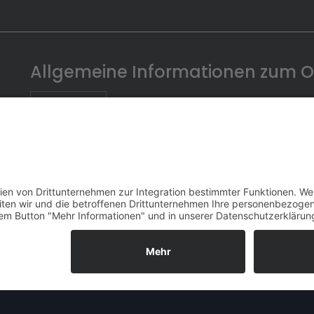
Allgemeine Informationen zum O
A
ls Nachfolger des
Opel Astra G
tra
dem Namen Opel Astra H ins Rampenlicht. Die
Limousine
stellte das Basismodell dar. Ebenfalls
letztmalig „Caravan“, davon abgeleitet war ein dr
Seitenscheiben. Der Dreitürer erschien 2005 u
Astra GTC
zwar als „Coupé“ bezeichnet, war a
Limousine. Die Stufenheck-Limousine gab es erst
Cabriolet mit falt- und versenkbarem Stahldach
Sommersaison 2006 auf den Markt. Von den sportli
verschiedenster Ausprägung, die sich durch O
unterschieden – die bekannteste Version dü