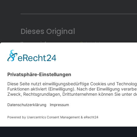
Dieses Original
Karosserieform
Cabriolet
Baujahre
2006
–
2010
Herkunftsland
Deutschland
Das Cabriolet mit dem Faltdach aus Metall
Unter der Bezeichnung Opel Astra TwinTop bot Opel
auch den Astra H als Cabriolet an, welches – dank
elektisch faltbarem Blechdach – auch als
waschstraßentaugliches Coupé gefahren werden
konnte. Das Dach verschwand auf Knopfdruck komplett
im Kofferraum, welcher dennoch noch zusätzliches
Gepäck aufnehmen konnte. Zum leichteren Be- und
Entladen konnte das gefaltete Dach sogar etwas
angehoben werden, um leichter an das
darunterliegende Gepäck heranzukommen. Das
Cabriolet selbst konnte als vollwertiger Viersitzer
genutzt werden.