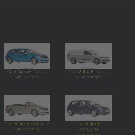
Opel
Astra H
, Coupé
Opel
Astra H
, Kombi
Minichamps
Minichamps
Opel
Astra H
, Cabriolet
Opel
Astra H
,
Minichamps
Limousine
Minichamps