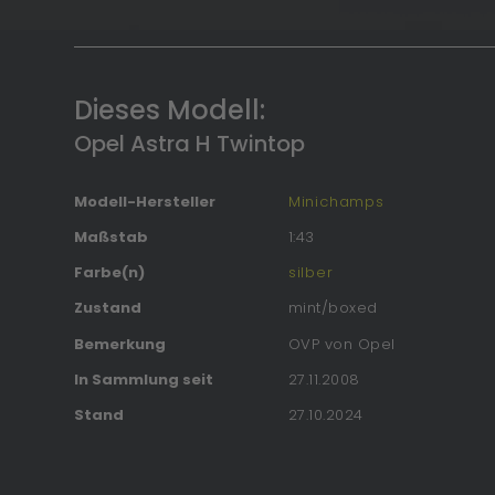
Dieses Modell:
Opel Astra H Twintop
Modell-Hersteller
Minichamps
Maßstab
1:43
Farbe(n)
silber
Zustand
mint/boxed
Bemerkung
OVP von Opel
In Sammlung seit
27.11.2008
Stand
27.10.2024