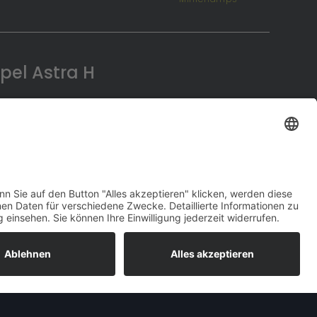
pel Astra H
t 2004 die dritte Iteration dieser Baureihe unter
 zuerst erschienene fünftürige
Schrägheck-
 2004 erschien der fünftürige
Kombi
– er hieß
eitüriger
Lieferwagen
mit verblechten hinteren
nd wurde von Opel unter der Bezeichnung
Opel
ber letztendlich auch nur eine Schrägheck-
 ab Ende 2006 in Deutschland zu kaufen und ein
 kam als „
Opel Astra TwinTop
“ rechtzeitig zur
chen Dreitürern gab es dann etliche Ableger in
ptik, Ausstattung oder Leistung voneinander
rfte der
Opel Astra H GTC OPC
vom Opel