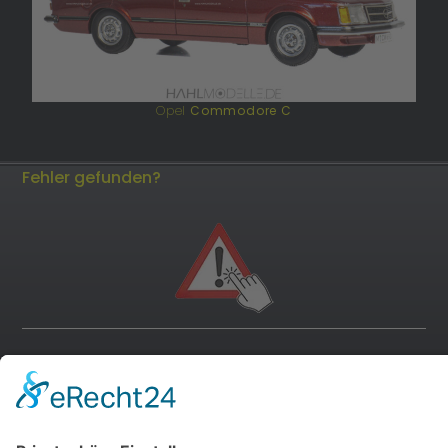
Opel
Commodore C
Fehler gefunden?
andere Webseiten
Modellautos: Non-Opel
Modellautos: Forum