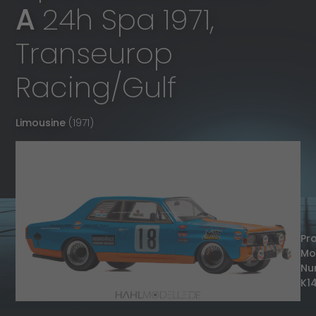
A
24h Spa 1971,
Transeurop
Racing/Gulf
Limousine
(1971)
Pr
Mo
Nu
K1