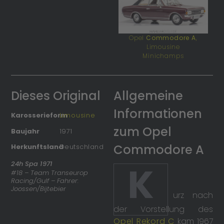
Opel
Commodore A
,
Limousine
Minichamps
Dieses Original
Allgemeine
Informationen
Karosserieform
Limousine
zum Opel
Baujahr
1971
Commodore A
Herkunftsland
Deutschland
K
24h Spa 1971
#18 – Team Transeurop
Racing/Gulf – Fahrer:
Joossen/Bijtebier
urz nach
der Vorstellung des
Opel Rekord C
kam 1967