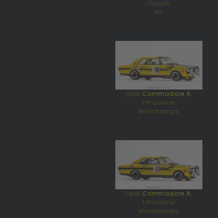
Coupé
Ixo
Opel
Commodore A
,
Limousine
Minichamps
Opel
Commodore A
,
Limousine
Minichamps