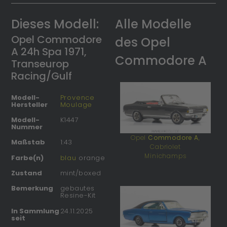
Dieses Modell:
Alle Modelle
Opel Commodore
des Opel
A 24h Spa 1971,
Commodore A
Transeurop
Racing/Gulf
Modell-
Provence
Hersteller
Moulage
Modell-
K1447
Nummer
Opel
Commodore A
,
Maßstab
1:43
Cabriolet
Minichamps
Farbe(n)
blau
orange
Zustand
mint/boxed
Bemerkung
gebautes
Resine-Kit
In Sammlung
24.11.2025
seit