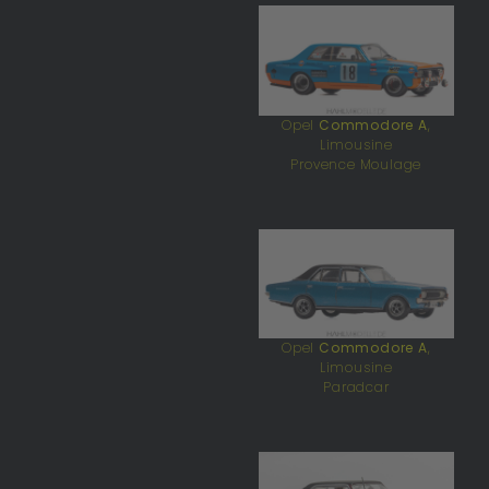
Opel
Commodore A
,
Limousine
Provence Moulage
Opel
Commodore A
,
Limousine
Paradcar