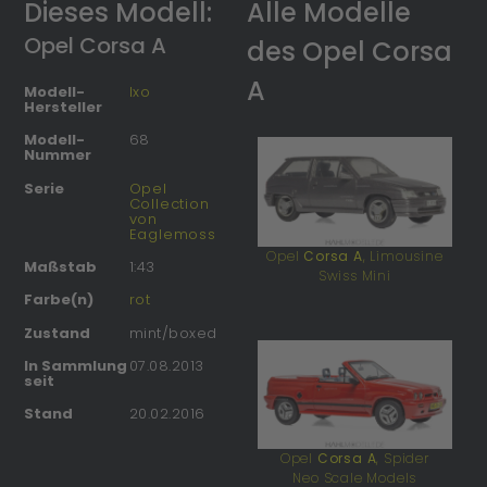
Dieses Modell:
Alle Modelle
Opel Corsa A
des Opel Corsa
A
Modell-
Ixo
Hersteller
Modell-
68
Nummer
Serie
Opel
Collection
von
Eaglemoss
Opel
Corsa A
, Limousine
Maßstab
1:43
Swiss Mini
Farbe(n)
rot
Zustand
mint/boxed
In Sammlung
07.08.2013
seit
Stand
20.02.2016
Opel
Corsa A
, Spider
Neo Scale Models