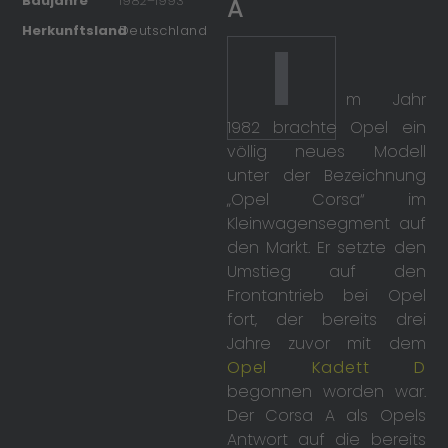
Baujahre
1982
–
1993
A
Herkunftsland
Deutschland
I
m Jahr
1982 brachte Opel ein
völlig neues Modell
unter der Bezeichnung
„Opel Corsa“ im
Kleinwagensegment auf
den Markt. Er setzte den
Umstieg auf den
Frontantrieb bei Opel
fort, der bereits drei
Jahre zuvor mit dem
Opel Kadett D
begonnen worden war.
Der Corsa A als Opels
Antwort auf die bereits