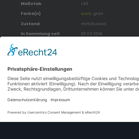
Maßstab
1:43
Farbe(n)
weiß
grün
Zustand
mint/boxed
In Sammlung seit
05.03.2014
Stand
04.03.2016
Zusätzliche Information zum Modell
Hier als Polizei-Variante.
Dieses Original
Karosserieform
Geländewagen
Karosserie-Variante
Kombi
Baujahre
1991
–
1998
Herkunftsland
Deutschland/England/Jap