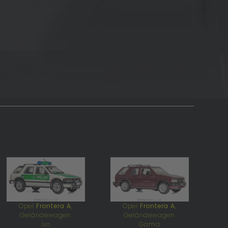
Opel
Frontera A
,
Opel
Frontera A
,
Geländewagen
Geländewagen
Ixo
Gama