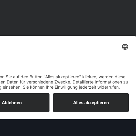
pel Frontera A
ra A begann 1991 – im Frühjahr 1992 erfolgte die
 Wagen folgte dem damaligen Trend zu