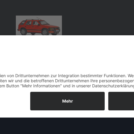
Opel
Frontera A
,
Geländewagen
Ixo
Allgemeine Informationen zum O
D
er Produktionsstart des Opel Fronte
Markteinführung in Deutschland. Dieser
an