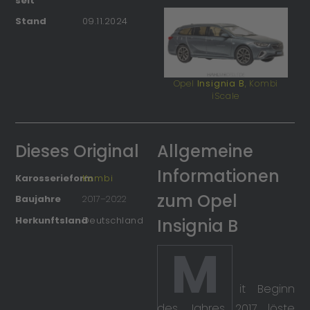
seit
Stand
09.11.2024
Opel
Insignia B
, Kombi
iScale
Dieses Original
Allgemeine
Informationen
Karosserieform
Kombi
zum Opel
Baujahre
2017
–
2022
Herkunftsland
Deutschland
Insignia B
M
it Beginn
des Jahres 2017 löste