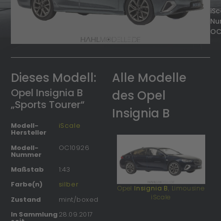
iSc
Nu
OC
Dieses Modell:
Alle Modelle
Opel Insignia B
des Opel
„Sports Tourer“
Insignia B
Modell-
iScale
Hersteller
Modell-
OC10926
Nummer
Maßstab
1:43
Farbe(n)
silber
Opel
Insignia B
, Limousine
iScale
Zustand
mint/boxed
In Sammlung
28.09.2017