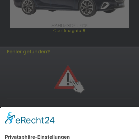
Opel
Insignia B
Fehler gefunden?
andere Webseiten
Modellautos: Non-Opel
Modellautos: Forum