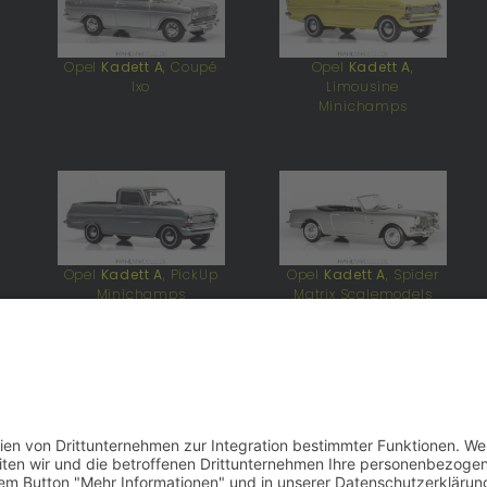
Opel
Kadett A
, Coupé
Opel
Kadett A
,
Ixo
Limousine
Minichamps
Opel
Kadett A
, PickUp
Opel
Kadett A
, Spider
Minichamps
Matrix Scalemodels
Allgemeine Informationen zum O