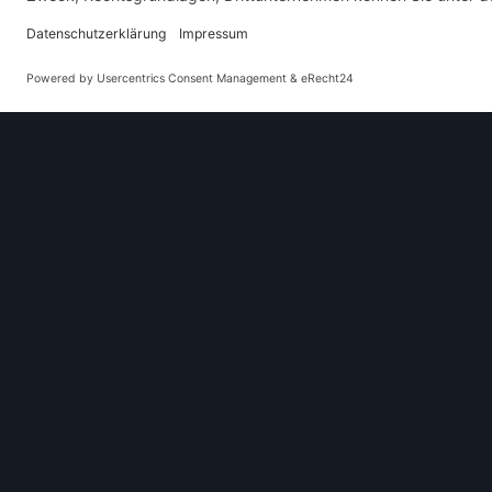
Baujahre
1962
–
1965
Herkunftsland
Deutschland