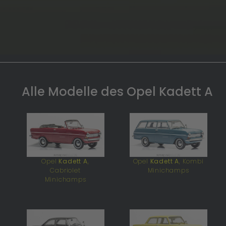
Alle Modelle des Opel Kadett A
Opel
Kadett A
,
Opel
Kadett A
, Kombi
Cabriolet
Minichamps
Minichamps