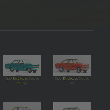
Opel
Kadett A
, Coupé
Opel
Kadett A
, Coupé
Politoys
Ixo