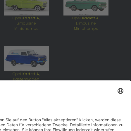
Opel
Kadett A
,
Opel
Kadett A
,
Limousine
Limousine
Minichamps
Minichamps
Opel
Kadett A
,
Kastenwagen
Minichamps
pel Kadett A