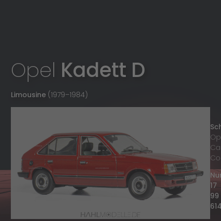
Opel
Kadett D
Limousine
(1979
–
1984)
Sc
Op
Ca
Col
Nu
17
99
61