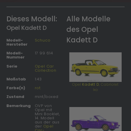
Dieses Modell:
Alle Modelle
Opel Kadett D
des Opel
Kadett D
Modell-
Schuco
Hersteller
Modell-
17 99 614
Nummer
Serie
Opel Car
Collection
Maßstab
1:43
Opel
Kadett D
, Cabriolet
Farbe(n)
rot
Ixo
Zustand
mint/boxed
Bemerkung
OVP von
Opel mit
Mini Booklet,
14. Modell
aus der aus
der
Opel
Car-