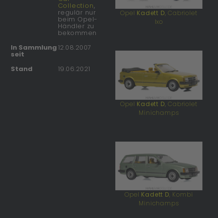
Collection
,
regulär nur
Opel
Kadett D
, Cabriolet
beim Opel-
Ixo
Händler zu
bekommen
In Sammlung
12.08.2007
seit
Stand
19.06.2021
Opel
Kadett D
, Cabriolet
Minichamps
Opel
Kadett D
, Kombi
Minichamps