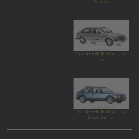
Schuco
Opel
Kadett D
, Limousine
Ixo
Opel
Kadett D
, Limousine
Maxichamps