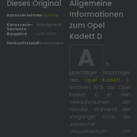
Dieses Original
Allgemeine
Informationen
Karosserieform
Limousine
zum Opel
Karosserie-
Schrägheck
Variante
Baujahre
1979
–
1984
Kadett D
Herkunftsland
Deutschland
A
ls
überfälliger Nachfolger
des
Opel Kadett C
erschien 1979 der Opel
Kadett D in den
Verkaufsräumen der
Händler. Während der
Vorgänger noch die
„klassische“
Limousinenform mit