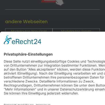
andere Webseiten
Modellautos: Non-Opel
Modellautos: Forum
andere.hahlmodelle.de
opelmodellforum.de
Job: Werbeagentur
Privat: Fotografie
double-a-design.de
hahlfoto.de
hahlmodelle.de | Baureihe F | 2000–2026 | Konzept,