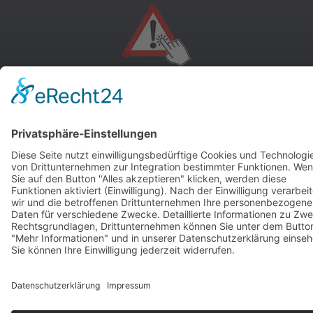
andere Webseiten
Modellautos: Non-Opel
Modellautos: Forum
andere.hahlmodelle.de
opelmodellforum.de
Job: Werbeagentur
Privat: Fotografie
double-a-design.de
hahlfoto.de