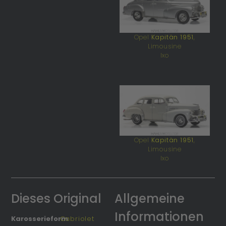
Opel
Kapitän 1951
,
Limousine
Ixo
Opel
Kapitän 1951
,
Limousine
Ixo
Dieses Original
Allgemeine
Informationen
Karosserieform
Cabriolet