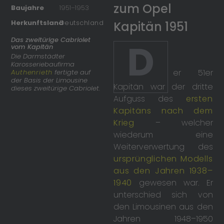
zum Opel
Baujahre
1951
–
1953
Herkunftsland
Deutschland
Kapitän 1951
Das zweitürige Cabriolet
D
vom Kapitän
Die Darmstädter
Karosseriebaufirma
er 51er
Authenrieth
fertigte auf
der Basis der Limousine
Kapitän war der dritte
dieses zweitürige Cabriolet.
Aufguss des
ersten
Kapitäns nach dem
Krieg
– welcher
wiederum eine
Weiterverwertung des
ursprünglichen Modells
aus den Jahren 1938–
1940
gewesen war. Er
unterschied sich von
den Limousinen aus den
Jahren 1948–1950