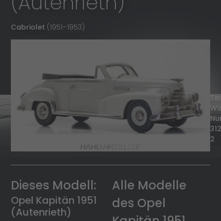
(Autenrieth)
Cabriolet
(1951
–
1953)
Tin
Wi
Nu
31
2
Dieses Modell:
Alle Modelle
Opel Kapitän 1951
des Opel
(Autenrieth)
Kapitän 1951