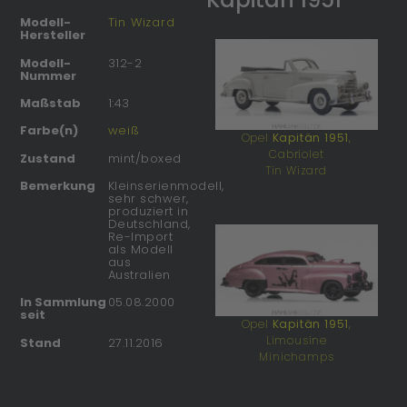
Modell-
Tin Wizard
Hersteller
Modell-
312-2
Nummer
Maßstab
1:43
Farbe(n)
weiß
Opel
Kapitän 1951
,
Cabriolet
Zustand
mint/boxed
Tin Wizard
Bemerkung
Kleinserienmodell,
sehr schwer,
produziert in
Deutschland,
Re-Import
als Modell
aus
Australien
In Sammlung
05.08.2000
seit
Opel
Kapitän 1951
,
Limousine
Stand
27.11.2016
Minichamps