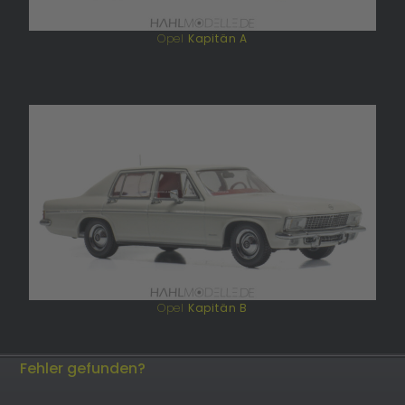
Opel
Kapitän A
Opel
Kapitän B
Fehler gefunden?