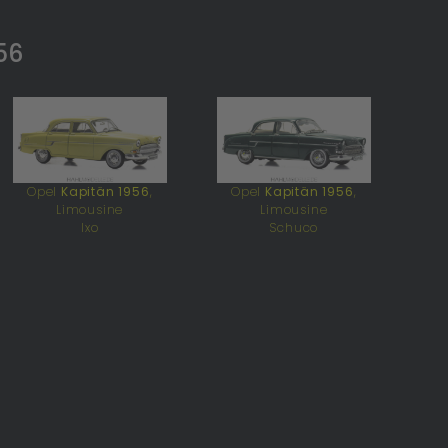
56
Opel
Kapitän 1956
,
Opel
Kapitän 1956
,
Limousine
Limousine
Ixo
Schuco