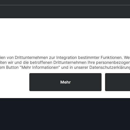
Allgemeine Informationen zum O
Ä
hnlich wie beim
Opel Olympia
Fünfzigerjahre schnell aufeinanderfolgenden Fac
Modell des Opel Kapitän ’56 heraus und unter
Kapitän ’54
– durch einige Karosserie-Retuschen,
leichten Andeutungen von Heckflossen erkennb
gesteigert.
Ab Mai 1957 gab es gegen Aufpreis eine besser 
Einzelsitzen. Insgesamt wurden 92.555 Exemplare ge