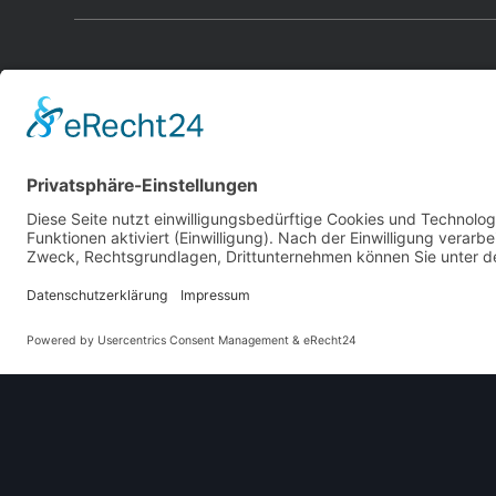
Dieses Original
Karosserieform
Limousine
Baujahre
1955
–
1958
Herkunftsland
Deutschland