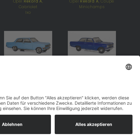
Opel
Rekord A
,
Opel
Rekord A
, Coupé
Cabriolet
Minichamps
Ixo
Opel
Rekord A
,
Opel
Rekord A
,
Limousine
Limousine
Paradcar
SpecialC.-99