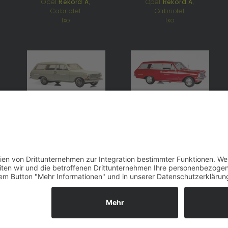
Opel
Rekord A
,
Opel
Rekord A
,
Cabriolet
Cabriolet
Ixo
Ixo
Opel
Rekord A
, Kombi
Opel
Rekord A
, Kombi
Paradcar
Minichamps
Opel
Rekord A
,
Limousine
Dinky