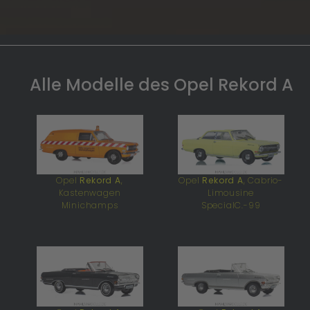
Alle Modelle des Opel Rekord A
Opel
Rekord A
,
Opel
Rekord A
, Cabrio-
Kastenwagen
Limousine
Minichamps
SpecialC.-99