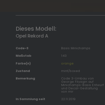
Dieses Modell:
Opel Rekord A
Code-3
Basis Minichamps
Maßstab
1:43
Farbe(n)
orange
Zustand
mint/boxed
Bemerkung
Code 3-Umbau von
George Filyagin auf
Minichamps-Basis Entwurf
und Decal-Gestaltung
von mir
In Sammlung seit
22.11.2019