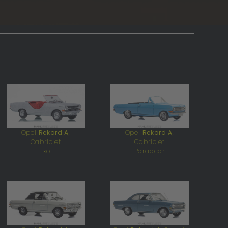
Opel
Rekord A
,
Opel
Rekord A
,
Cabriolet
Cabriolet
Ixo
Paradcar