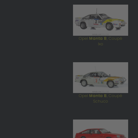
Opel
Manta B
, Coupé
Ixo
Opel
Manta B
, Coupé
Schuco