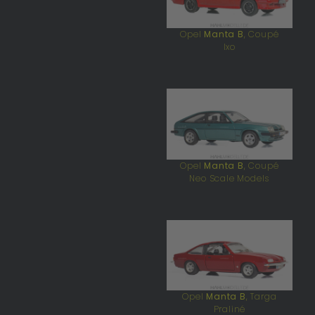
Opel
Manta B
, Coupé
Ixo
Opel
Manta B
, Coupé
Neo Scale Models
Opel
Manta B
, Targa
Praliné