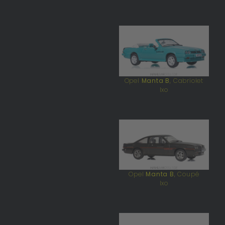
Opel
Manta B
, Cabriolet
Ixo
Opel
Manta B
, Coupé
Ixo