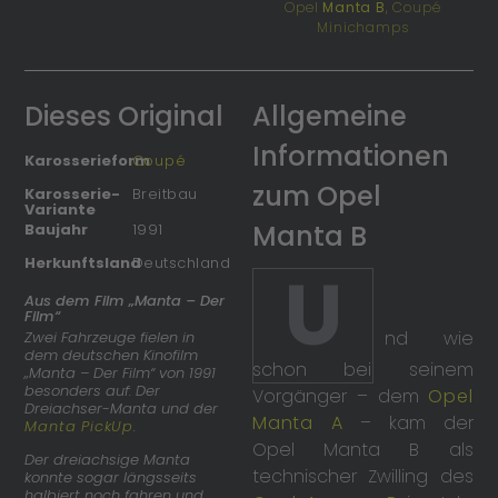
Opel
Manta B
, Coupé
Minichamps
Dieses Original
Allgemeine
Informationen
Karosserieform
Coupé
zum Opel
Karosserie-
Breitbau
Variante
Manta B
Baujahr
1991
Herkunftsland
Deutschland
U
Aus dem Film „Manta – Der
Film“
nd wie
Zwei Fahrzeuge fielen in
dem deutschen Kinofilm
schon bei seinem
„Manta – Der Film“ von 1991
besonders auf: Der
Vorgänger – dem
Opel
Dreiachser-Manta und der
Manta A
– kam der
Manta PickUp
.
Opel Manta B als
Der dreiachsige Manta
technischer Zwilling des
konnte sogar längsseits
halbiert noch fahren und