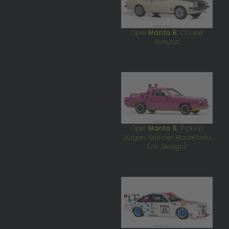
Opel
Manta B
, Coupé
Schuco
Opel
Manta B
, PickUp
Jürgen Spillner Modellbau
(JS-Design)