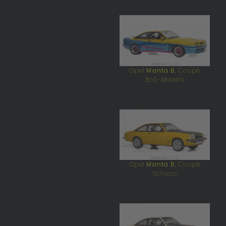
Opel
Manta B
, Coupé
BoS-Models
Opel
Manta B
, Coupé
Schuco