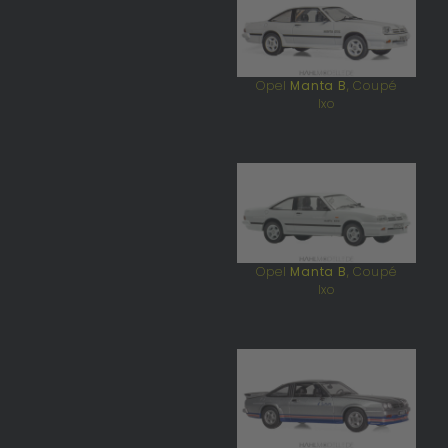
Opel
Manta B
, Coupé
Ixo
Opel
Manta B
, Coupé
Ixo