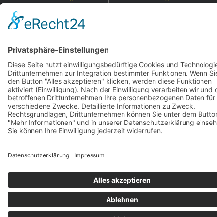
double-a-design.de
hahlfoto.de
hahlmodelle.de | Baureihe F | 2000–2026 | Konzept,
Programmierung und Design:
DOUBLE-A-DESIGN
Impressum
|
Datenschutz
|
Cookies
S