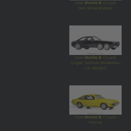
Opel
Manta B
, Coupé
Neo Scale Models
Opel
Manta B
, Coupé
Jürgen Spillner Modellbau
(JS-Design)
Opel
Manta B
, Coupé
Praliné