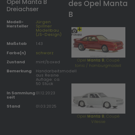
Opel Manta B
des Opel Manta
Dreiachser
B
Modell-
Jürgen
Hersteller
Spillner
Modellbau
(JS-Design)
Maßstab
1:43
Farbe(n)
schwarz
Opel
Manta B
, Coupé
Zustand
mint/boxed
tonic / homburgmodell
Bemerkung
Handarbeitsmodell
aus Resine
Auflage: ca.
50 Stück
In Sammlung
01.12.2023
seit
Stand
01.03.2025
Opel
Manta B
, Coupé
Vitesse