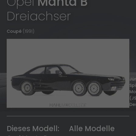
Opel
Manta B
Dreiachser
Coupé
(1991)
Jü
Spi
Mo
(J
De
Dieses Modell:
Alle Modelle