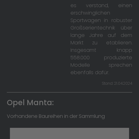
es verstand, einen
erschwinglichen
Sportwagen in robuster
Großserientechnik über
lange Jahre auf dem
Markt zu etablieren.
Insgesamt knapp
558.000 produzierte
Modelle sprechen
ebenfalls dafür.
Stand: 21.04.2024
Opel Manta:
Vorhandene Baureihen in der Sammlung