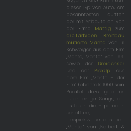
Sogar zu Kino-Ruhm kam
dieser Typ von Auto, am
bekanntesten dürften
der mit Anbauteilen von
der Firma
Mattig
zum
dreifarbigen Breitbau
mutierte Manta
von Till
Schweiger aus dem Film
„Manta, Manta“ von 1991
sowie der
Dreiachser
und der
PickUp
aus
dem Film „Manta – der
Film“ (ebenfalls 1991) sein.
Parallel dazu gab es
auch einige Songs, die
es bis in die Hitparaden
schafften,
beispielsweise das Lied
„Manta“ von „Norbert &