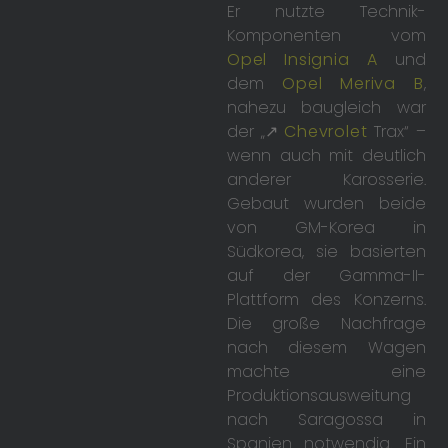
Er nutzte Technik-
Komponenten vom
Opel Insignia A
und
dem
Opel Meriva B
,
nahezu baugleich war
der „↗
Chevrolet
Trax“ –
wenn auch mit deutlich
anderer Karosserie.
Gebaut wurden beide
von GM-Korea in
Südkorea, sie basierten
auf der Gamma-II-
Plattform des Konzerns.
Die große Nachfrage
nach diesem Wagen
machte eine
Produktionsausweitung
nach Saragossa in
Spanien notwendig. Ein