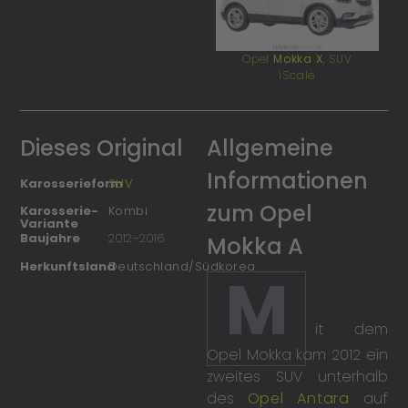
Opel
Mokka X
, SUV
iScale
Dieses Original
Allgemeine
Informationen
Karosserieform
SUV
zum Opel
Karosserie-
Kombi
Variante
Baujahre
2012
–
2016
Mokka A
Herkunftsland
Deutschland/Südkorea
M
it dem
Opel Mokka kam 2012 ein
zweites SUV unterhalb
des
Opel Antara
auf