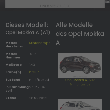
10
Dieses Modell:
Alle Modelle
Opel Mokka A (A1)
des Opel Mokka
A
Modell-
Minichamps
Hersteller
Modell-
10053
Nummer
Maßstab
1:43
Farbe(n)
braun
Zustand
mint/boxed
Opel
Mokka A
, SUV
Minichamps
In Sammlung
27.12.2014
seit
Stand
28.02.2022