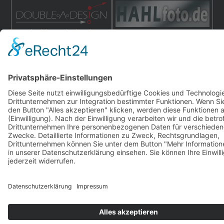
double-a-design.de
hahlfoto.de
hahlmodelle.de | Baureihe F | 2000–2026 | Konzept,
Programmierung und Design:
DOUBLE-A-DESIGN
Impressum
|
Datenschutz
|
Cookies
S