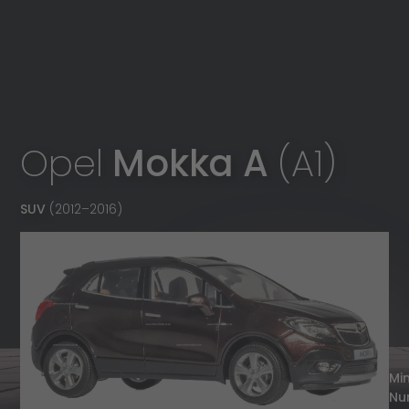
Opel
Mokka A
(A1)
SUV
(2012
–
2016)
Mi
Nu