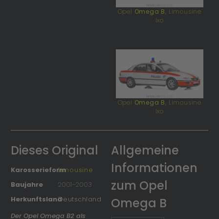
Opel
Omega B
, Limousine
Ixo
Opel
Omega B
, Limousine
Ixo
Dieses Original
Allgemeine
Informationen
Karosserieform
Limousine
zum Opel
Baujahre
2001
–
2003
Herkunftsland
Deutschland
Omega B
Der Opel Omega B2 als