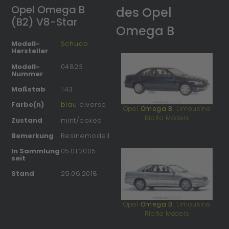
Opel Omega B
des Opel
(B2) V8-Star
Omega B
Modell-
Schuco
Hersteller
Modell-
04823
Nummer
Maßstab
1:43
Farbe(n)
blau
diverse
Opel
Omega B
, Limousine
Rialto Models
Zustand
mint/boxed
Bemerkung
Resinemodell
In Sammlung
05.01.2005
seit
Stand
29.06.2018
Opel
Omega B
, Limousine
Rialto Models