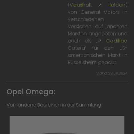
(
Vauxhall
, ↗
Holden
)
von General Motors in
verschiedenen
Versionen auf anderen
Märkten angeboten und
auch als „↗
Cadillac
Catera“ für den US-
amerikanischen Markt in
Rüsselsheim gebaut.
Stand: 29.09.2024
Opel Omega:
Vorhandene Baureihen in der Sammlung