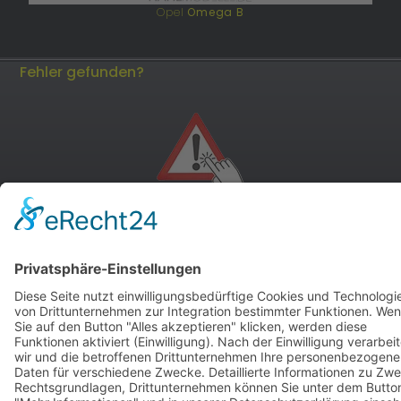
Opel
Omega B
Fehler gefunden?
andere Webseiten
Modellautos: Non-Opel
Modellautos: Forum
andere.hahlmodelle.de
opelmodellforum.de
Job: Werbeagentur
Privat: Fotografie