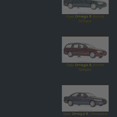
Opel
Omega B
, Kombi
Schuco
Opel
Omega B
, Kombi
Schuco
Opel
Omega B
, Limousine