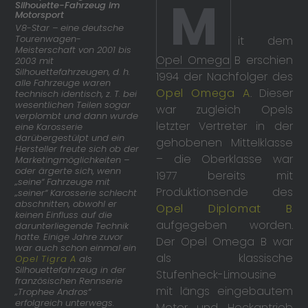
M
Silhouette-Fahrzeug im
Motorsport
V8-Star – eine deutsche
Tourenwagen-
it dem
Meisterschaft von 2001 bis
Opel Omega B erschien
2003 mit
Silhouettefahrzeugen, d. h.
1994 der Nachfolger des
alle Fahrzeuge waren
Opel Omega A
. Dieser
technisch identisch, z. T. bei
wesentlichen Teilen sogar
war zugleich Opels
verplombt und dann wurde
letzter Vertreter in der
eine Karosserie
darübergestülpt und ein
gehobenen Mittelklasse
Hersteller freute sich ob der
– die Oberklasse war
Marketingmöglichkeiten –
oder ärgerte sich, wenn
1977 bereits mit
„seine“ Fahrzeuge mit
Produktionsende des
„seiner“ Karosserie schlecht
abschnitten, obwohl er
Opel Diplomat B
keinen Einfluss auf die
aufgegeben worden.
darunterliegende Technik
hatte. Einige Jahre zuvor
Der Opel Omega B war
war auch schon einmal ein
als klassische
Opel Tigra A
als
Silhouettefahrzeug in der
Stufenheck-Limousine
französischen Rennserie
mit längs eingebautem
„Trophee Andros“
erfolgreich unterwegs.
Motor und Heckantrieb