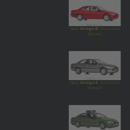
Opel
Omega B
, Limousine
Schuco
Opel
Omega B
, Limousine
Schuco