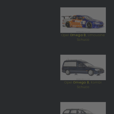
Opel
Omega B
, Limousine
Schuco
Opel
Omega B
, Kombi
Schuco