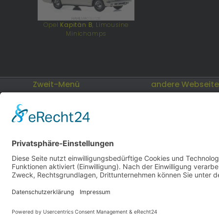
Opel
Kapitän B
, Limousine
Minichamps
Zweit-Menü
andere Webseit
Impressum
Modellautos: Non-
andere.hahlmodell
Datenschutz
Cookies
hahlmodelle.de | Bau