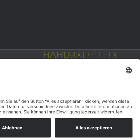
Privat: Fotografie
hahlfoto.de
gn:
DOUBLE-A-DESIGN