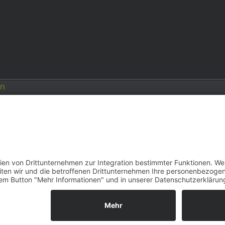
en
Opel
Modellautos: Forum
Job: Werbeagentur
e.de
opelmodellforum.de
double-a-design.de
reihe F | 2000–2026 | Konzept, Programmierung und Desi