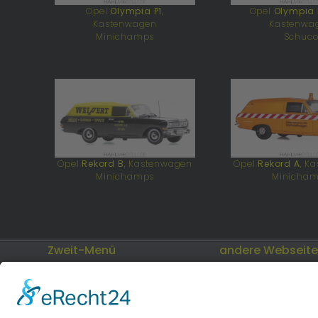
Opel
Olympia P1
,
Opel
Olympia 
Kastenwagen
Kastenwa
Minichamps
Schuc
Opel
Rekord B
, Kastenwagen
Opel
Rekord A
, K
Minichamps
Minicha
Zweit-Menü
andere Webseit
Impressum
Modellautos: Non-
andere.hahlmodell
Datenschutz
Cookies