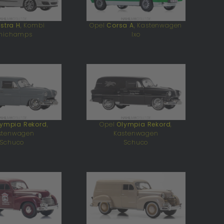
stra H
, Kombi
Opel
Corsa A
, Kastenwagen
nichamps
Ixo
ympia Rekord
,
Opel
Olympia Rekord
,
stenwagen
Kastenwagen
Schuco
Schuco