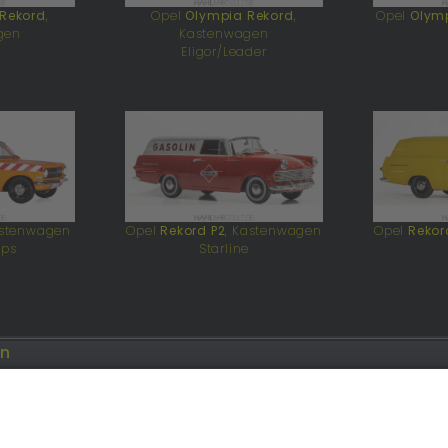
Rekord
,
Opel
Olympia Rekord
,
Opel
Olym
gen
Kastenwagen
o
Eligor/Leader
astenwagen
Opel
Rekord P2
, Kastenwagen
Opel
Rekor
mps
Starline
en
Opel
Modellautos: Forum
Job: Werbeagentur
e.de
opelmodellforum.de
double-a-design.de