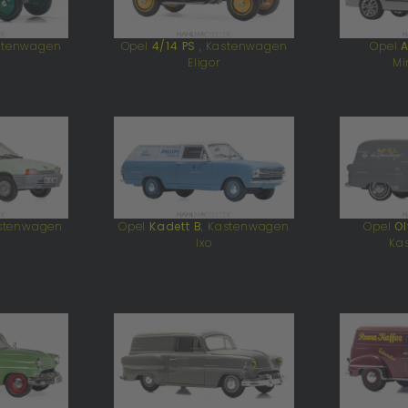
astenwagen
Opel
4/14 PS
, Kastenwagen
Opel
A
Eligor
Mi
astenwagen
Opel
Kadett B
, Kastenwagen
Opel
Ol
Ixo
Ka