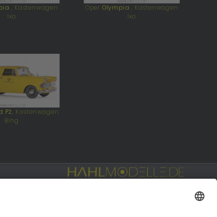
pia
, Kastenwagen
Opel
Olympia
, Kastenwagen
Ixo
Ixo
d P2
, Kastenwagen
Bing
Privat: Fotografie
hahlfoto.de