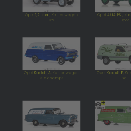
Opel
1,2 Liter
, Kastenwagen
Opel
4/14 PS
, K
Ixo
Eligor
Opel
Kadett A
, Kastenwagen
Opel
Kadett E
, K
Minichamps
Ixo