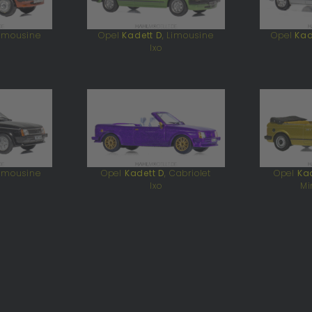
Limousine
Opel
Kadett D
, Limousine
Opel
Kad
Ixo
Limousine
Opel
Kadett D
, Cabriolet
Opel
Kad
Ixo
Mi