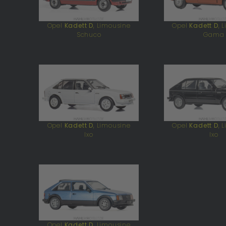
Opel
Kadett D
, Limousine
Opel
Kadett D
, 
Schuco
Gama
Opel
Kadett D
, Limousine
Opel
Kadett D
, 
Ixo
Ixo
Opel
Kadett D
, Limousine