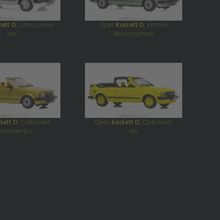
ett D
, Limousine
Opel
Kadett D
, Kombi
Ixo
Minichamps
ett D
, Cabriolet
Opel
Kadett D
, Cabriolet
nichamps
Ixo