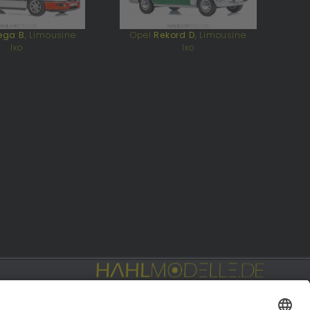
ga B
, Limousine
Opel
Rekord D
, Limousine
Ixo
Ixo
Privat: Fotografie
hahlfoto.de