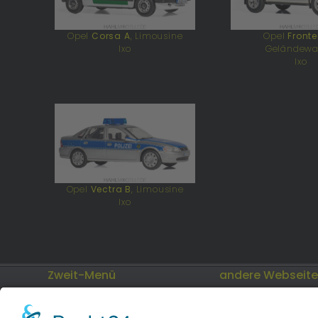
Opel
Corsa A
, Limousine
Opel
Fronte
Ixo
Geländew
Ixo
Opel
Vectra B
, Limousine
Ixo
Zweit-Menü
andere Webseit
Impressum
Modellautos: Non-
andere.hahlmodell
Datenschutz