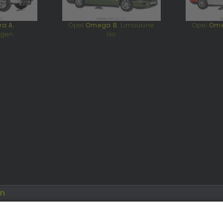
ra A
,
Opel
Omega B
, Limousine
Opel
Ome
agen
Ixo
en
Opel
Modellautos: Forum
Job: Werbeagentur
e.de
opelmodellforum.de
double-a-design.de