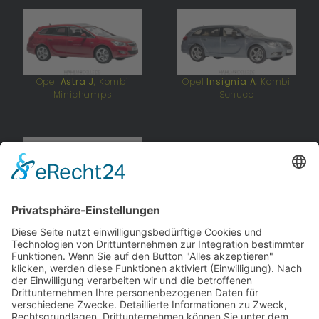
Opel
Astra J
, Kombi
Opel
Insignia A
, Kombi
Minichamps
Schuco
Opel
Insignia B
, Kombi
iScale
andere Webseiten
Modellautos: Non-Opel
Modellautos: Forum