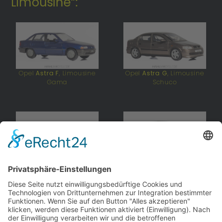
Limousine“:
Opel
Astra F
, Limousine
Opel
Astra G
, Limousine
Gama
Schuco
Opel
Astra J
, Limousine
Opel
Insignia A
,
Minichamps
Limousine
Schuco
andere Webseiten