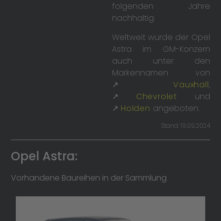
folgenden Jahre
nachhaltig.
Weltweit wurde der Opel
Astra im GM-Konzern
auch unter den
Markennamen von
↗
Vauxhall
,
↗
Chevrolet
und
↗
Holden
angeboten.
Stand: 19.09.2024
Opel Astra:
Vorhandene Baureihen in der Sammlung