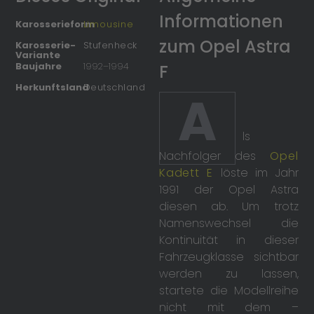
Informationen
Karosserieform
Limousine
zum Opel Astra
Karosserie-
Stufenheck
Variante
Baujahre
1992
–
1994
F
Herkunftsland
Deutschland
A
ls
Nachfolger des
Opel
Kadett E
löste im Jahr
1991 der Opel Astra
diesen ab. Um trotz
Namenswechsel die
Kontinuität in dieser
Fahrzeugklasse sichtbar
werden zu lassen,
startete die Modellreihe
nicht mit dem –