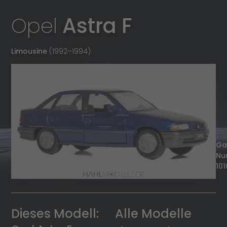
Opel
Astra F
Limousine
(1992
–
1994)
G
Nu
101
Dieses Modell:
Alle Modelle