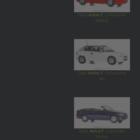
Opel
Astra F
, Limousine
Gama
Opel
Astra F
, Limousine
Ixo
Opel
Astra F
, Cabriolet
Gama