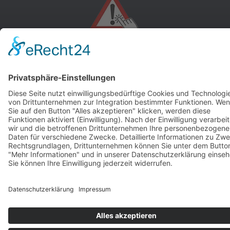
andere Webseiten
Modellautos: Non-Opel
Modellautos: Forum
andere.hahlmodelle.de
opelmodellforum.de
Job: Werbeagentur
Privat: Fotografie
double-a-design.de
hahlfoto.de