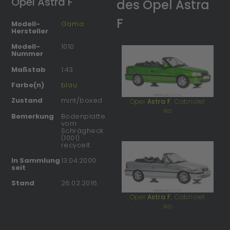
Opel Astra F
des Opel Astra
F
Modell-
Gama
Hersteller
Modell-
1010
Nummer
Maßstab
1:43
Farbe(n)
blau
Zustand
mint/boxed
Opel
Astra F
, Cabriolet
Ixo
Bemerkung
Bodenplatte
vom
Schrägheck
(1001)
recycelt
In Sammlung
13.04.2000
seit
Stand
26.02.2016
Opel
Astra F
, Cabriolet
Ixo