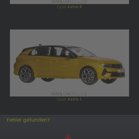
Opel
Astra K
Opel
Astra L
Fehler gefunden?