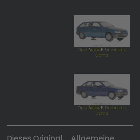
Opel
Astra F
, Limousine
Gama
Opel
Astra F
, Limousine
Gama
Dieses Original
Allgemeine