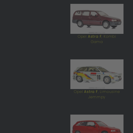
Opel
Astra F
, Kombi
Gama
Opel
Astra F
, Limousine
Jemmpy