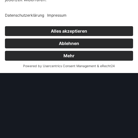
Opel Ascona B Cabriolet (Waßmeier)
Umbau einer Limousine in ein Cabriolet
andere Webseiten
Modellautos: Non-Opel
Modellautos: Forum
andere.hahlmodelle.de
opelmodellforum.de
Job: Werbeagentur
Privat: Fotografie