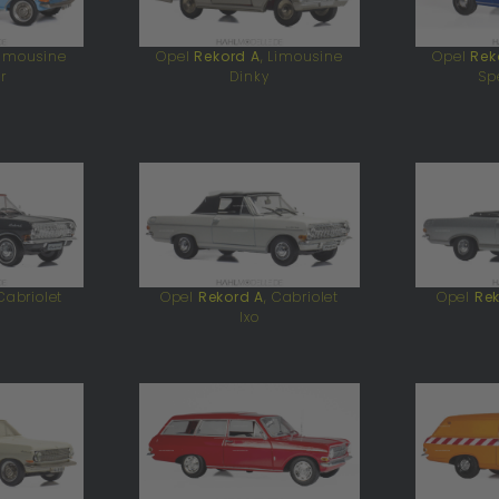
Limousine
Opel
Rekord A
, Limousine
Opel
Rek
r
Dinky
Sp
 Cabriolet
Opel
Rekord A
, Cabriolet
Opel
Rek
Ixo