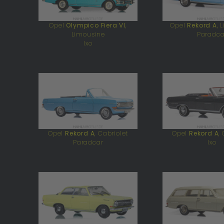
Opel
Olympico Fiera VI
,
Opel
Rekord A
, 
Limousine
Paradca
Ixo
Opel
Rekord A
, Cabriolet
Opel
Rekord A
,
Paradcar
Ixo