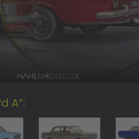
d A“: