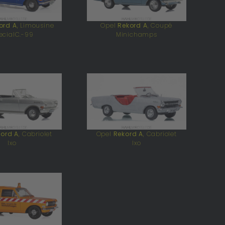
ord A
, Limousine
Opel
Rekord A
, Coupé
ecialC.-99
Minichamps
ord A
, Cabriolet
Opel
Rekord A
, Cabriolet
Ixo
Ixo