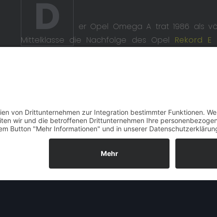
D
er Opel Omega A trat 1986 als völ
Mittelklasse die Nachfolge des Opel
Rekord E
a
„Rekord“ nach fünf Modellgenerationen ein Ende.
Es war die Zeit, in der bei Opel (fast) alles ne
gelang dieses Vorhaben, der Name José Ignacio L
der Opel-Historie verbunden, (nicht nur) der Ome
Ärgernisse auf, die Opel sehr schnell in der Publ
hinzu, dass Opel für lange Jahre und auch in dies
aus der Detroiter GM-Zentrale gewesen ist, so 
massiven Problemen lag, welche in späteren J
sollten. Unabhängig davon war der Omega alle
oder oberen Mittelklasse, der sich als würdiger
Generationen erwies: Nicht umsonst titelte der
Autos“. Maßgeblich gestaltet wurde der Opel 
Vorgänger Opel Rekord E – von Herbert Killmer (Lei
Tradition der vorherigen Rekord-Modelle gab es