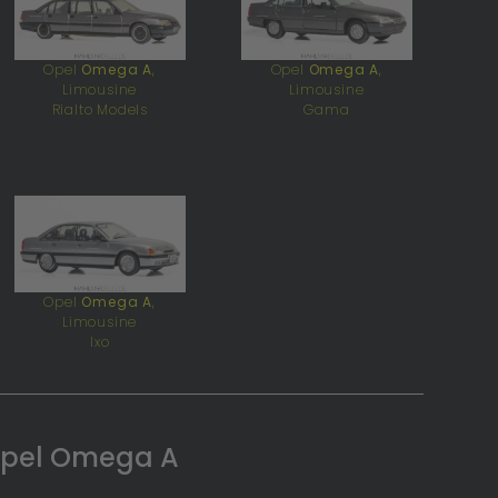
Opel
Omega A
,
Opel
Omega A
,
Limousine
Limousine
Rialto Models
Gama
Opel
Omega A
,
Limousine
Ixo
Opel Omega A