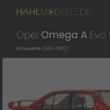
Opel
Omega A
Evo
Limousine
(1991
–
1992)