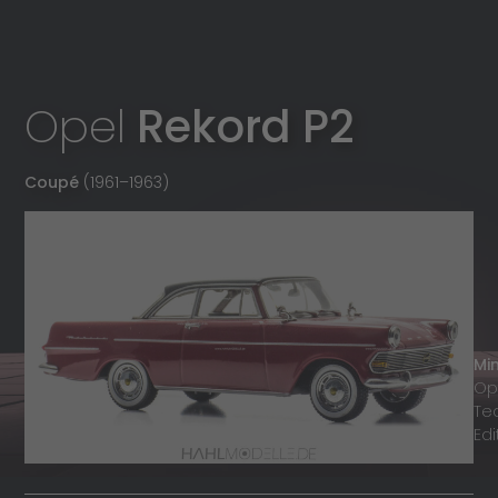
Opel
Rekord P2
Coupé
(1961
–
1963)
Mi
Op
Te
Edi