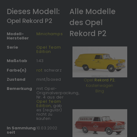
Dieses Modell:
Alle Modelle
Opel Rekord P2
des Opel
Rekord P2
Modell-
Minichamps
Hersteller
Serie
Opel Team
Edition
Maßstab
1:43
Farbe(n)
rot
schwarz
Zustand
mint/boxed
Opel
Rekord P2
,
Kastenwagen
Bemerkung
mit Opel-
Bing
Originalverpackung,
Nr. 4 aus der
Opel Team
Edition
, gab
es (regulär)
nicht zu
kaufen
In Sammlung
10.03.2002
seit