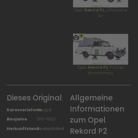
Opel
Rekord P2
, Limousine
Ixo
Opel
Rekord P2
, PickUp
Minichamps
Dieses Original
Allgemeine
Informationen
Karosserieform
Coupé
zum Opel
Baujahre
1961
–
1963
Herkunftsland
Deutschland
Rekord P2