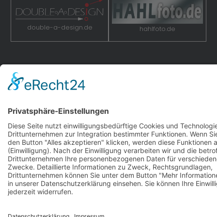
double-a-design.de
hahlfoto.de
hahlmodelle.de | Baureihe F | 2000–2026 | Konzept,
Programmierung und Design:
DOUBLE-A-DESIGN
Impressum
|
Datenschutz
|
Cookies
S