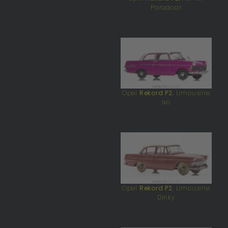
Paradcar
Opel
Rekord P2
, Limousine
Ixo
Opel
Rekord P2
, Limousine
Dinky