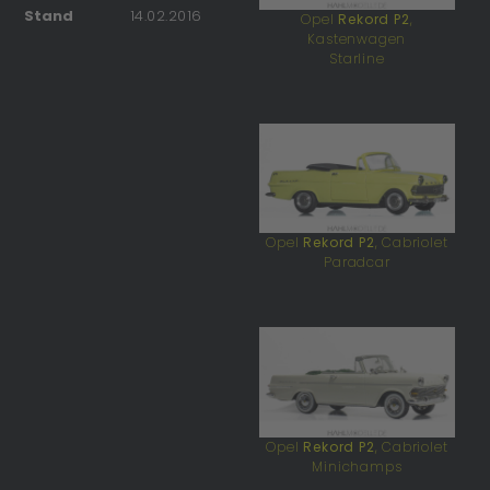
Stand
14.02.2016
Opel
Rekord P2
,
Kastenwagen
Starline
Opel
Rekord P2
, Cabriolet
Paradcar
Opel
Rekord P2
, Cabriolet
Minichamps