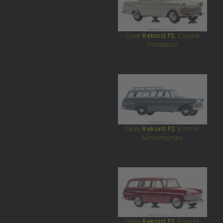
Opel
Rekord P2
, Coupé
Paradcar
Opel
Rekord P2
, Kombi
Minichamps
Opel
Rekord P2
, Kombi